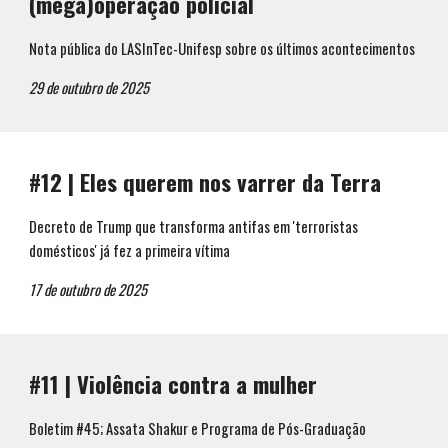
(mega)operação policial
Nota pública do LASInTec-Unifesp sobre os últimos acontecimentos
29
de
outubro
de 202
5
#1
2
|
Eles querem nos varrer da Terra
Decreto de Trump que transforma antifas em 'terroristas
domésticos' já fez a primeira vítima
17
de
outubro
de 202
5
#11 | Violência contra a mulher
Boletim #45; Assata Shakur e Programa de Pós-Graduação