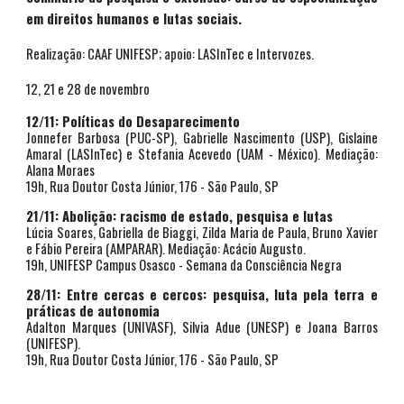
em direitos humanos e lutas sociais.
Realização: CAAF UNIFESP; apoio: LASInTec e Intervozes.
12, 21 e 28 de novembro
12/11: Políticas do Desaparecimento
Jonnefer Barbosa (PUC-SP), Gabrielle Nascimento (USP), Gislaine
Amaral (LASInTec) e Stefania Acevedo (UAM - México). Mediação:
Alana Moraes
19h, Rua Doutor Costa Júnior, 176 - São Paulo, SP
21
/11:
Abolição: racismo de estado, pesquisa e lutas
Lúcia Soares, Gabriella de Biaggi, Zilda Maria de Paula, Bruno Xavier
e Fábio Pereira (AMPARAR). Mediação: Acácio Augusto.
19h,
UNIFESP Campus Osasco - Semana da Consciência Negra
28
/11:
Entre cercas e cercos: pesquisa, luta pela terra e
práticas de autonomia
Adalton Marques (UNIVASF), Silvia Adue (UNESP) e Joana Barros
(UNIFESP).
19h, Rua Doutor Costa Júnior, 176 - São Paulo, SP